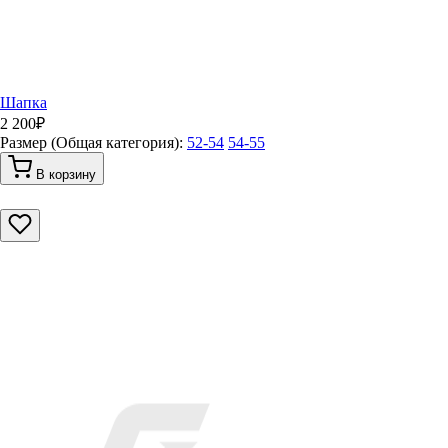
Шапка
2 200
₽
Размер (Общая категория):
52-54
54-55
В корзину