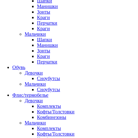
Шапки
Манишки
Зонты
Краги
Перчатки
Краги
Мальчики
Шапки
Манишки
Зонты
Краги
Перчатки
Обувь
Девочки
Сноубутсы
Мальчики
Сноубутсы
Флис/термобелье
Девочки
Комплекты
Кофты/Толстовки
Комбинезоны
Мальчики
Комплекты
Кофты/Толстовки