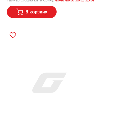
Размер (Общая категория):
46-48
48-50
50-52
52-54
В корзину