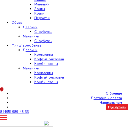
Манишки
Зонты
Краги
Перчатки
Обувь
Девочки
Сноубутсы
Мальчики
Сноубутсы
Флис/термобелье
Девочки
Комплекты
Кофты/Толстовки
Комбинезоны
Мальчики
Комплекты
Кофты/Толстовки
Комбинезоны
О бренде
Доставка и оплата
Написать нам
Где купить
8 (495) 989-48-33