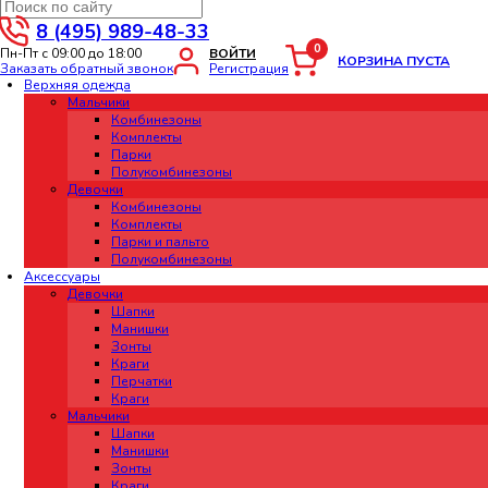
8 (495) 989-48-33
0
Пн-Пт с 09:00 до 18:00
ВОЙТИ
КОРЗИНА ПУСТА
Заказать обратный звонок
Регистрация
Верхняя одежда
Мальчики
Комбинезоны
Комплекты
Парки
Полукомбинезоны
Девочки
Комбинезоны
Комплекты
Парки и пальто
Полукомбинезоны
Аксессуары
Девочки
Шапки
Манишки
Зонты
Краги
Перчатки
Краги
Мальчики
Шапки
Манишки
Зонты
Краги