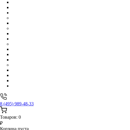
КРАГИ
ПЕРЧАТКИ
ОБУВЬ
ДЕВОЧКИ
СНОУБУТСЫ
МАЛЬЧИКИ
СНОУБУТСЫ
ФЛИС/ТЕРМОБЕЛЬЕ
ДЕВОЧКИ
КОМПЛЕКТЫ
КОФТЫ/ТОЛСТОВКИ
КОМБИНЕЗОНЫ
МАЛЬЧИКИ
КОМПЛЕКТЫ
КОФТЫ/ТОЛСТОВКИ
КОМБИНЕЗОНЫ
АКЦИИ И СКИДКИ
8 (495) 989-48-33
Товаров:
0
₽
Корзина пуста