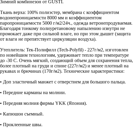
Зимний комбинезон от GUSTI.
Ткань верха: 100% полиэстер, мембрана с коэффициентом
водонепроницаемости 8000 мм и коэффициентом
паропроницаемости 5000 г/м2/24ч., одежда ветронепродуваемая.
Благодаря тонкому полиуретановому напылению изнутри не
промокает даже при сильной влаге, но при этом дышит (защита
от влаги не препятствует циркуляции воздуха).
Утеплитель: Тек-Полифилл (Tech-Polyfil) - 227г/м2, изготовлен
по новейшим технологиям, удерживает тепло при температуре
до -30 С. Очень мягкий, создающий объем для сохранения тепла,
более плотный на груди и спине (227г/м2) и менее плотный на
рукавах и брючинах (170г/м2).
Технические характеристики:
• Доп эластичный манжет с отверстием для большого пальца.
• Передние карманы на молнии.
• Передняя молния фирмы YKK (Япония).
• Капюшон съемный.
• Проклеенные швы.