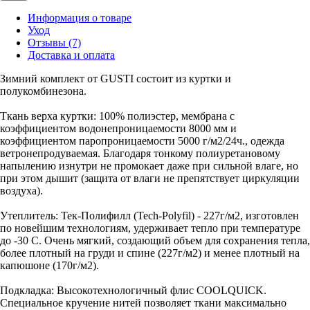
Информация о товаре
Уход
Отзывы (7)
Доставка и оплата
Зимний комплект от GUSTI состоит из куртки и
полукомбинезона.
Ткань верха куртки: 100% полиэстер, мембрана с
коэффициентом водонепроницаемости 8000 мм и
коэффициентом паропроницаемости 5000 г/м2/24ч., одежда
ветронепродуваемая. Благодаря тонкому полиуретановому
напылению изнутри не промокает даже при сильной влаге, но
при этом дышит (защита от влаги не препятствует циркуляции
воздуха).
Утеплитель: Тек-Полифилл (Tech-Polyfil) - 227г/м2, изготовлен
по новейшим технологиям, удерживает тепло при температуре
до -30 С. Очень мягкий, создающий объем для сохранения тепла,
более плотный на груди и спине (227г/м2) и менее плотный на
капюшоне (170г/м2).
Подкладка: Высокотехнологичный флис COOLQUICK.
Специальное кручение нитей позволяет ткани максимально