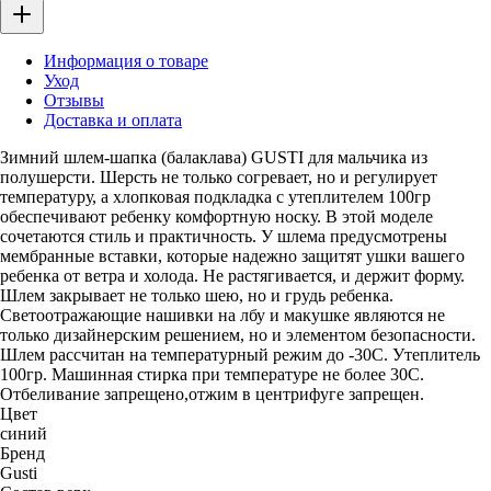
Информация о товаре
Уход
Отзывы
Доставка и оплата
Зимний шлем-шапка (балаклава) GUSTI для мальчика из
полушерсти. Шерсть не только согревает, но и регулирует
температуру, а хлопковая подкладка с утеплителем 100гр
обеспечивают ребенку комфортную носку. В этой моделе
сочетаются стиль и практичность. У шлема предусмотрены
мембранные вставки, которые надежно защитят ушки вашего
ребенка от ветра и холода. Не растягивается, и держит форму.
Шлем закрывает не только шею, но и грудь ребенка.
Светоотражающие нашивки на лбу и макушке являются не
только дизайнерским решением, но и элементом безопасности.
Шлем рассчитан на температурный режим до -30С. Утеплитель
100гр. Машинная стирка при температуре не более 30С.
Отбеливание запрещено,отжим в центрифуге запрещен.
Цвет
синий
Бренд
Gusti