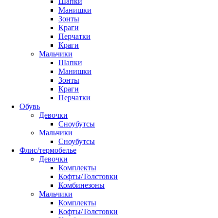
Шапки
Манишки
Зонты
Краги
Перчатки
Краги
Мальчики
Шапки
Манишки
Зонты
Краги
Перчатки
Обувь
Девочки
Сноубутсы
Мальчики
Сноубутсы
Флис/термобелье
Девочки
Комплекты
Кофты/Толстовки
Комбинезоны
Мальчики
Комплекты
Кофты/Толстовки