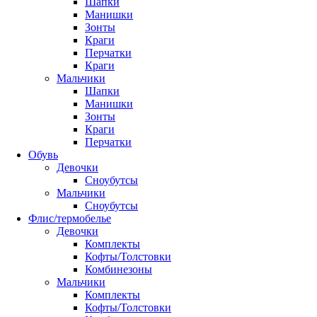
Шапки
Манишки
Зонты
Краги
Перчатки
Краги
Мальчики
Шапки
Манишки
Зонты
Краги
Перчатки
Обувь
Девочки
Сноубутсы
Мальчики
Сноубутсы
Флис/термобелье
Девочки
Комплекты
Кофты/Толстовки
Комбинезоны
Мальчики
Комплекты
Кофты/Толстовки