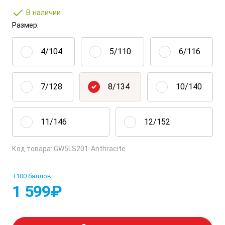
В наличии
Размер:
4/104
5/110
6/116
7/128
8/134
10/140
11/146
12/152
Код товара: GW5LS201-Anthracite
+100 баллов
1 599
₽