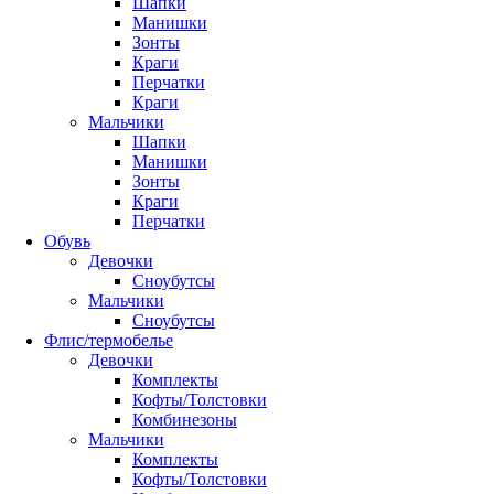
Шапки
Манишки
Зонты
Краги
Перчатки
Краги
Мальчики
Шапки
Манишки
Зонты
Краги
Перчатки
Обувь
Девочки
Сноубутсы
Мальчики
Сноубутсы
Флис/термобелье
Девочки
Комплекты
Кофты/Толстовки
Комбинезоны
Мальчики
Комплекты
Кофты/Толстовки